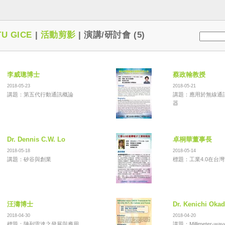
U GICE
|
活動剪影
|
演講/研討會 (5)
李威璁博士
蔡政翰教授
2018-05-23
2018-05-21
講題：第五代行動通訊概論
講題：應用於無線通
器
Dr. Dennis C.W. Lo
卓桐華董事長
2018-05-18
2018-05-14
講題：矽谷與創業
標題：工業4.0在台
汪濤博士
Dr. Kenichi Okad
2018-04-30
2018-04-20
標題：陣列雷達之發展與應用
講題：Millimeter-wa