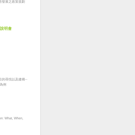
術發展之政策規劃
說明會
的尋找以及建構--
為例
n: What, When,