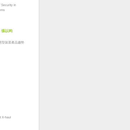
ecurity in
ems
 張以昀
慧型裝置產品趨勢
X-haul