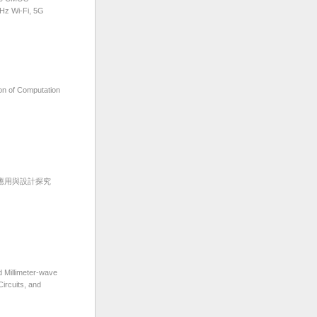
Hz Wi-Fi, 5G
 of Computation
應用與設計探究
illimeter-wave
ircuits, and