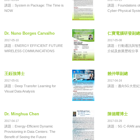
2017-05-24
2017-05-15
講題：System in Package: The Time is
講題：Foundations of S
NOW
Cyber-Physical Syst
Dr. Nuno Borges Carvalho
仁寶電腦研發副總
2017-05-10
2017-05-08
講題：ENERGY EFFICIENT FUTURE
講題：行動通訊與智
WIRELESS COMMUNICATIONS
介紹及創業歷程分享
王鈺強博士
饒仲華副總
2017-05-01
2017-04-24
講題：Deep Transfer Learning for
講題：邁向5G大世紀
Visual Data Analysis
Dr. Minghua Chen
陳德耀博士
2017-04-17
2017-03-29
講題：Energy-Efficient Dynamic
講題：5G C-RAN and 
Provisioning in Data Centers: The
Benefit of Seeing the Future