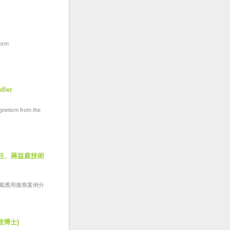
orm
dler
netism from the
主任、蔣益庭技術
穿戴應用服務案例分
宣毅博士)