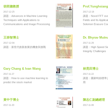
胡奕聰教授
Prof.Yunghsiang
2017-12-25
2017-12-18
講題：Advances in Machine Learning
講題：Novel FFT over 
Techniques with Applications to
Fields and Its Applica
Communications and Image Processing
Solomon Erasure Co
王崇智博士
Dr. Bhyrav Mutn
2017-12-04
2017-11-29
講題：新世代創新創業的機會與挑戰
講題：High Speed Ser
Integrity Challenges
Gary Chang & Ivan Wang
林晃田博士
2017-11-27
2017-11-22
講題：How to use machine learning to
講題：國家時頻標準
predict the stock market
用
黃中于博士
陳志仁副總經理
2017-11-20
2017-11-06