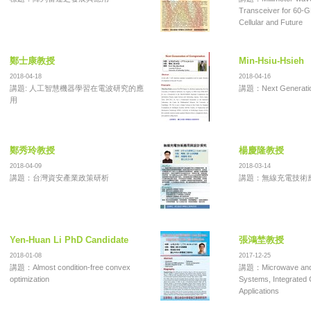
Transceiver for 60-G
Cellular and Future
鄭士康教授
Min-Hsiu-Hsieh
2018-04-18
2018-04-16
講題: 人工智慧機器學習在電波研究的應
講題：Next Generation
用
鄭秀玲教授
楊慶隆教授
2018-04-09
2018-03-14
講題：台灣資安產業政策研析
講題：無線充電技術
Yen-Huan Li PhD Candidate
張鴻埜教授
2018-01-08
2017-12-25
講題：Almost condition-free convex
講題：Microwave and M
optimization
Systems, Integrated C
Applications