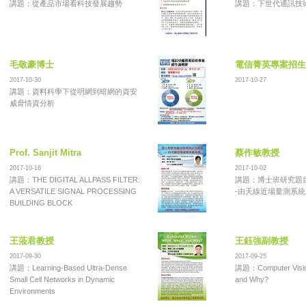
講題：從產品市場看科技發展趨勢
講題：下世代通訊技
毛敬豪博士
電信菁英專案招生
2017-10-30
2017-10-27
講題：資料科學下從明網到暗網的資安
威脅情資分析
Prof. Sanjit Mitra
蔡作敏教授
2017-10-16
2017-10-02
講題：THE DIGITAL ALLPASS FILTER:
講題：博士班研究題目
A VERSATILE SIGNAL PROCESSING
-由天線近場量測系統
BUILDING BLOCK
王蒞君教授
王鈺強副教授
2017-09-30
2017-09-25
講題：Learning-Based Ultra-Dense
講題：Computer Visio
Small Cell Networks in Dynamic
and Why?
Environments