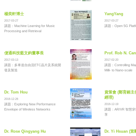
楊奕軒博士
YangYang
2017-03-27
2017-03-27
講題：Machine Learning for Music
講題：Open 5G Platf
Processing and Retrieval
倢通科技藍文鈞董事長
Prof. Rob N. Can
2017-03-13
2017-02-20
講題：多車道自由流ETC晶片及系統開
講題：Controlling Mag
發及製造
Milli- to Nano-scale
Dr. Tom Hou
資策會 (鄭育鎔
經理)
2016-12-26
講題：Exploring New Performance
2016-12-19
Envelope of Wireless Networks
講題：AR/VR 智慧
享
Dr. Rose Qingyang Hu
Dr. Yi Hsuan (