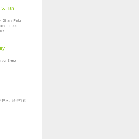
 S. Han
Binary Finite
tion to Reed
des
ury
ver Signal
之建立、維持與應