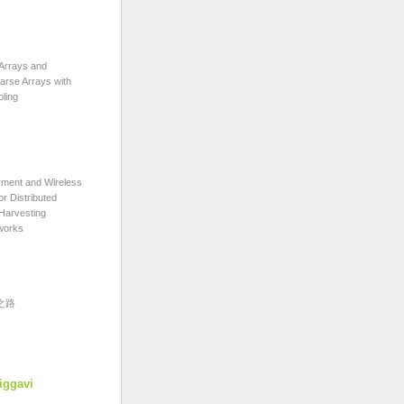
rrays and
arse Arrays with
ling
ent and Wireless
or Distributed
 Harvesting
works
之路
iggavi