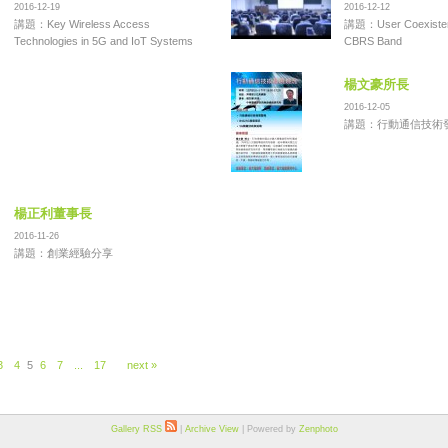
2016-12-19
2016-12-12
講題：Key Wireless Access
講題：User Coexistenc
Technologies in 5G and IoT Systems
CBRS Band
楊文豪所長
2016-12-05
講題：行動通信技術
楊正利董事長
2016-11-26
講題：創業經驗分享
3
4
5
6
7
...
17
next »
Gallery RSS
|
Archive View
| Powered by
Zenphoto