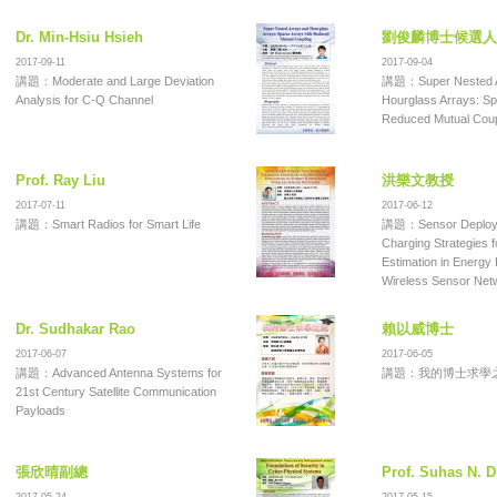
Dr. Min-Hsiu Hsieh
劉俊麟博士候選人
2017-09-11
2017-09-04
講題：Moderate and Large Deviation
講題：Super Nested A
Analysis for C-Q Channel
Hourglass Arrays: Sp
Reduced Mutual Coup
Prof. Ray Liu
洪樂文教授
2017-07-11
2017-06-12
講題：Smart Radios for Smart Life
講題：Sensor Deploym
Charging Strategies f
Estimation in Energy
Wireless Sensor Net
Dr. Sudhakar Rao
賴以威博士
2017-06-07
2017-06-05
講題：Advanced Antenna Systems for
講題：我的博士求學
21st Century Satellite Communication
Payloads
張欣晴副總
Prof. Suhas N. D