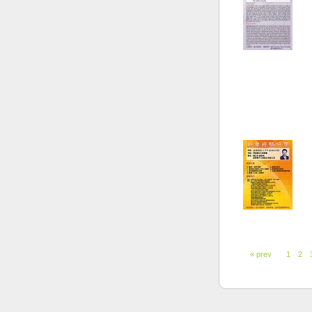
« prev
1
2