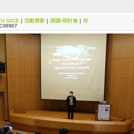
U GICE
|
活動剪影
|
演講/研討會
|
何
C08907