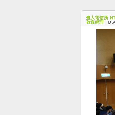
臺大電信所 NT
敦逸經理
|
DS