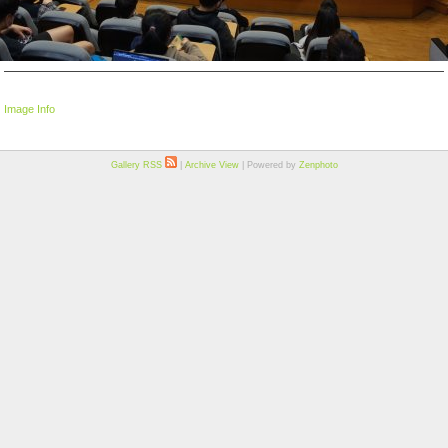
Image Info
Gallery RSS
|
Archive View
| Powered by
Zenphoto