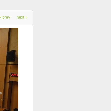
« prev
next »