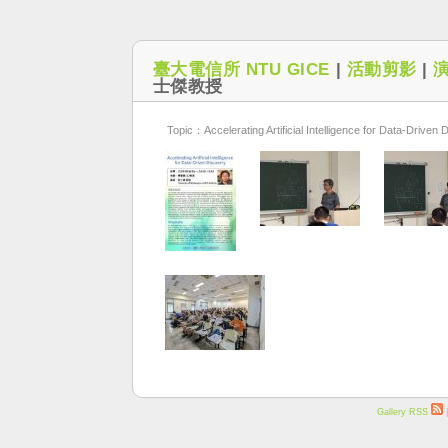
臺大電信所 NTU GICE
|
活動剪影
|
士傑教授
Topic：Accelerating Artificial Intelligence for Data-Driven 
Gallery RSS