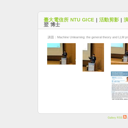
臺大電信所 NTU GICE
|
活動剪影
|
翌 博士
講題：Machine Unlearning: the general theory and LLM pra
Gallery RSS