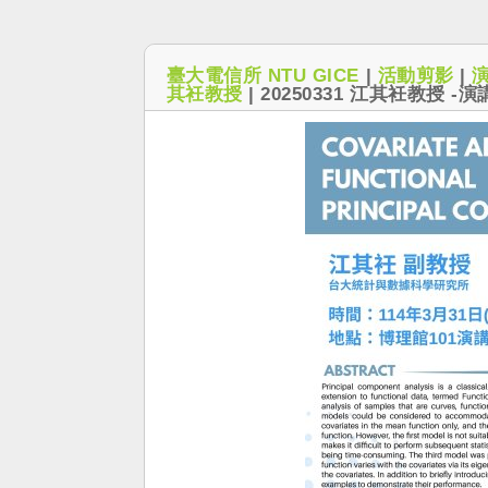
臺大電信所 NTU GICE
|
活動剪影
|
其衽教授
|
20250331 江其衽教授 -