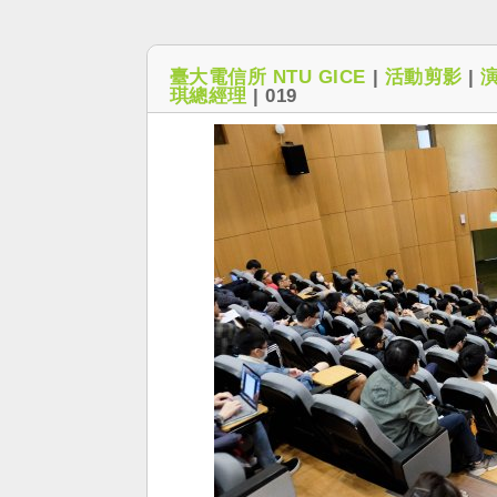
臺大電信所 NTU GICE
|
活動剪影
|
琪總經理
|
019