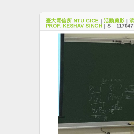
臺大電信所 NTU GICE
|
活動剪影
|
PROF. KESHAV SINGH
|
S__117047