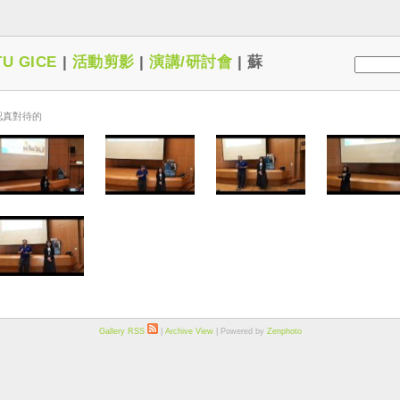
U GICE
|
活動剪影
|
演講/研討會
|
蘇
認真對待的
Gallery RSS
|
Archive View
| Powered by
Zenphoto