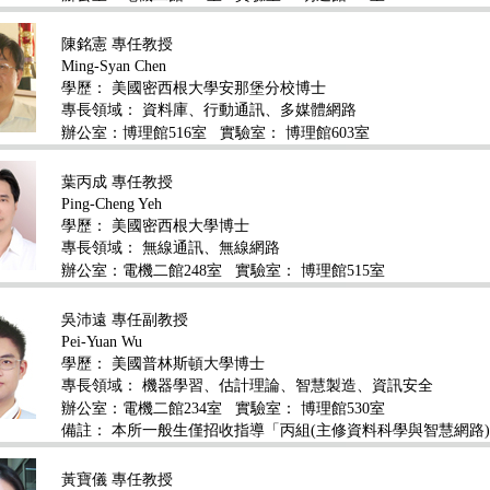
陳銘憲 專任教授
Ming-Syan Chen
學歷：
美國密西根大學安那堡分校博士
專長領域：
資料庫、行動通訊、多媒體網路
辦公室：博理館516室
實驗室： 博理館603室
葉丙成 專任教授
Ping-Cheng Yeh
學歷：
美國密西根大學博士
專長領域：
無線通訊、無線網路
辦公室：電機二館248室
實驗室： 博理館515室
吳沛遠 專任副教授
Pei-Yuan Wu
學歷：
美國普林斯頓大學博士
專長領域：
機器學習、估計理論、智慧製造、資訊安全
辦公室：電機二館234室
實驗室： 博理館530室
備註： 本所一般生僅招收指導「丙組(主修資料科學與智慧網路
黃寶儀 專任教授