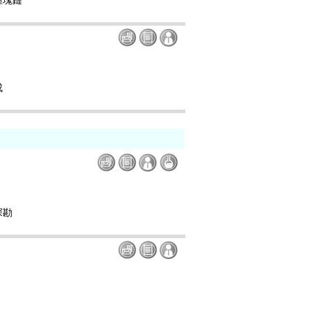
區塊鏈
成
探勘