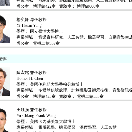
專長領域：
無線網路、多媒體系統及應用、人工智慧物聯網、
辦公室：博理館422室
實驗室： 博理館608室
楊奕軒 專任教授
Yi-Hsuan Yang
學歷：
國立臺灣大學博士
專長領域：
音樂資料研究、人工智慧、機器學習、自動音樂生
辦公室：電機二館337室
教師
陳宏銘 兼任教授
Homer H. Chen
學歷：
美國伊利諾大學香檳分校博士
專長領域：
多媒體信號處理、計算攝影及顯示技術、音樂資訊
辦公室：博理館423室
實驗室： 電機二館533室
王鈺強 兼任教授
Yu-Chiang Frank Wang
學歷：
美國卡內基美隆大學博士
專長領域：
電腦視覺、機器學習、深度學習、人工智慧