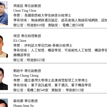
周俊廷 專任副教授
Chun-Ting Chou
學歷：
美國密西根大學安納堡分校博士
專長領域：
無線網路通訊協定、超高速個人無線區域網路、認
辦公室：明達館618室
實驗室： 電機二館550室
簡翌 專任助理教授
Eli Chien
學歷：
伊利諾大學厄巴納-香檳分校博士
專長領域：
人工智慧、機器學習、可規範性人工智慧、機器學
圖機器學習
辦公室：明達館625室
鄭皓中 專任副教授
Hao-Chung Cheng
學歷：
國立臺灣大學博士及澳洲雪梨理工大學博士
專長領域：
量子資訊處理、量子通訊、量子機器學習
辦公室：電機二館549室
實驗室： 學新館513室
蘇炫榮 專任教授
Hsuan-Jung Su