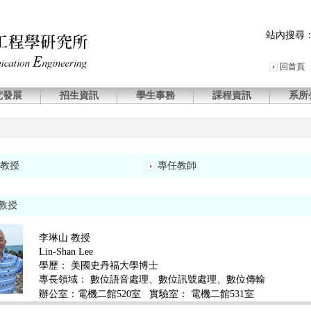
站內搜尋
回首頁
究發展
招生資訊
學生事務
課程資訊
系所
教授
專任教師
教授
李琳山 教授
Lin-Shan Lee
學歷：
美國史丹福大學博士
專長領域：
數位語音處理、數位訊號處理、數位傳輸
辦公室：電機二館520室
實驗室： 電機二館531室