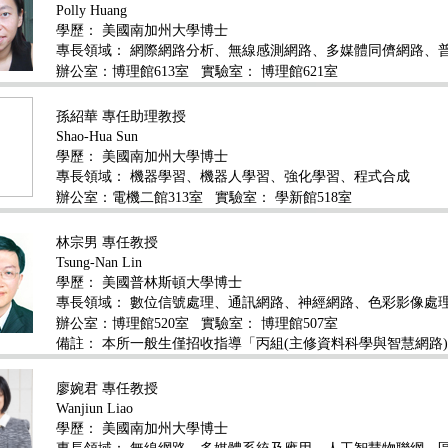
Polly Huang
學歷：
美國南加州大學博士
專長領域：
網際網路分析、無線感測網路、多媒體同儕網路、
辦公室：博理館613室
實驗室： 博理館621室
孫紹華 專任助理教授
Shao-Hua Sun
學歷：
美國南加州大學博士
專長領域：
機器學習、機器人學習、強化學習、程式合成
辦公室：電機二館313室
實驗室： 學新館518室
林宗男 專任教授
Tsung-Nan Lin
學歷：
美國普林斯頓大學博士
專長領域：
數位信號處理、通訊網路、神經網路、色彩影像處
辦公室：博理館520室
實驗室： 博理館507室
備註： 本所一般生僅招收指導「丙組(主修資料科學與智慧網路
廖婉君 專任教授
Wanjiun Liao
學歷：
美國南加州大學博士