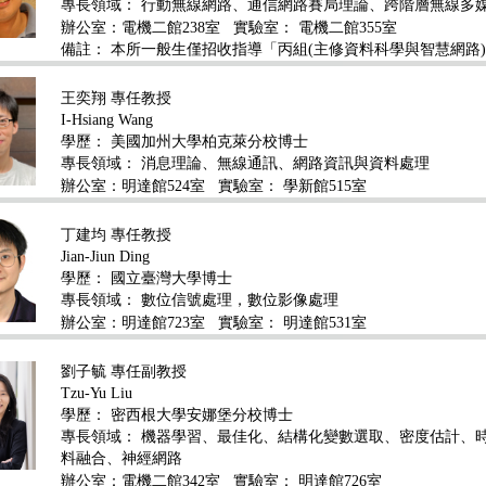
專長領域：
行動無線網路、通信網路賽局理論、跨階層無線多
辦公室：電機二館238室
實驗室： 電機二館355室
備註： 本所一般生僅招收指導「丙組(主修資料科學與智慧網路
王奕翔 專任教授
I-Hsiang Wang
學歷：
美國加州大學柏克萊分校博士
專長領域：
消息理論、無線通訊、網路資訊與資料處理
辦公室：明達館524室
實驗室： 學新館515室
丁建均 專任教授
Jian-Jiun Ding
學歷：
國立臺灣大學博士
專長領域：
數位信號處理，數位影像處理
辦公室：明達館723室
實驗室： 明達館531室
劉子毓 專任副教授
Tzu-Yu Liu
學歷：
密西根大學安娜堡分校博士
專長領域：
機器學習、最佳化、結構化變數選取、密度估計、
料融合、神經網路
辦公室：電機二館342室
實驗室： 明達館726室