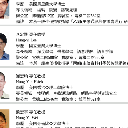
學歷：
美國馬里蘭大學博士
專長領域：
編碼、調變、訊號處理
辦公室：博理館512室
實驗室： 電機二館532室
備註： 本所一般生僅招收指導「乙組(主修通訊與信號處理)」
李宏毅 專任教授
Hung-yi Lee
學歷：
國立臺灣大學博士
專長領域：
深度學習、機器學習、語意理解、語音辨識
辦公室：電機二館508室
實驗室： 電機二館552室
備註： 本所一般生僅招收指導「丙組(主修資料科學與智慧網路
謝宏昀 專任教授
Hung-Yun Hsieh
學歷：
美國喬治亞理工學院博士
專長領域：
物聯網、車載通訊網路、網路科學與資訊安全
辦公室：電機二館546室
實驗室： 博理館521室
魏宏宇 專任教授
Hung-Yu Wei
學歷：
美國哥倫比亞大學博士